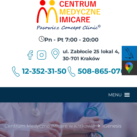
Pn - Pt 7:00 - 20:00
ul. Zabłocie 25 lokal 4,
30-701 Kraków
12-352-31-50
508-865-076
MENU
Centrum Medyczne IMIcare w Krakowie
iGenesis