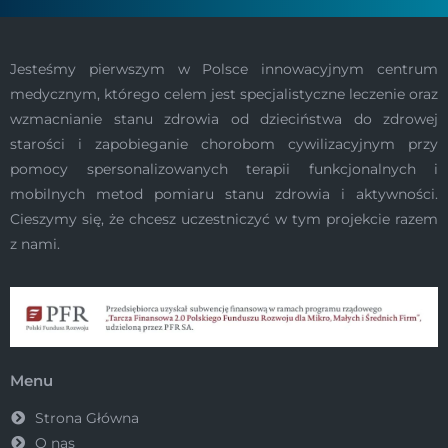
Jesteśmy pierwszym w Polsce innowacyjnym centrum
medycznym, którego celem jest specjalistyczne leczenie oraz
wzmacnianie stanu zdrowia od dzieciństwa do zdrowej
starości i zapobieganie chorobom cywilizacyjnym przy
pomocy spersonalizowanych terapii funkcjonalnych i
mobilnych metod pomiaru stanu zdrowia i aktywności.
Cieszymy się, że chcesz uczestniczyć w tym projekcie razem
z nami.
Menu
Strona Główna
O nas