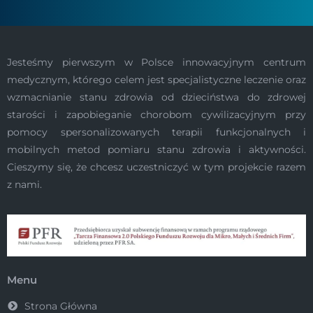
Jesteśmy pierwszym w Polsce innowacyjnym centrum
medycznym, którego celem jest specjalistyczne leczenie oraz
wzmacnianie stanu zdrowia od dzieciństwa do zdrowej
starości i zapobieganie chorobom cywilizacyjnym przy
pomocy spersonalizowanych terapii funkcjonalnych i
mobilnych metod pomiaru stanu zdrowia i aktywności.
Cieszymy się, że chcesz uczestniczyć w tym projekcie razem
z nami.
Menu
Strona Główna