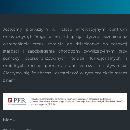
Jesteśmy pierwszym w Polsce innowacyjnym centrum
medycznym, którego celem jest specjalistyczne leczenie oraz
wzmacnianie stanu zdrowia od dzieciństwa do zdrowej
starości i zapobieganie chorobom cywilizacyjnym przy
pomocy spersonalizowanych terapii funkcjonalnych i
mobilnych metod pomiaru stanu zdrowia i aktywności.
Cieszymy się, że chcesz uczestniczyć w tym projekcie razem
z nami.
Menu