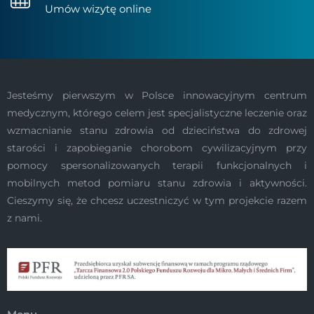
Umów wizytę online
Jesteśmy pierwszym w Polsce innowacyjnym centrum
medycznym, którego celem jest specjalistyczne leczenie oraz
wzmacnianie stanu zdrowia od dzieciństwa do zdrowej
starości i zapobieganie chorobom cywilizacyjnym przy
pomocy spersonalizowanych terapii funkcjonalnych i
mobilnych metod pomiaru stanu zdrowia i aktywności.
Cieszymy się, że chcesz uczestniczyć w tym projekcie razem
z nami.