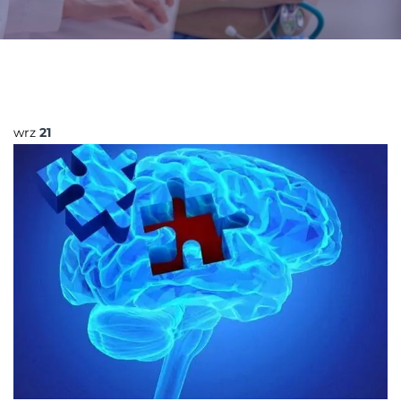
wrz
21