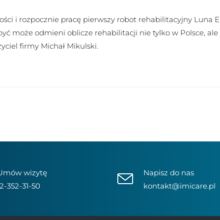
ci i rozpocznie pracę pierwszy robot rehabilitacyjny Luna 
yć może odmieni oblicze rehabilitacji nie tylko w Polsce, ale 
yciel firmy Michał Mikulski.
Umów wizytę
Napisz do nas
12-352-31-50
kontakt@imicare.pl