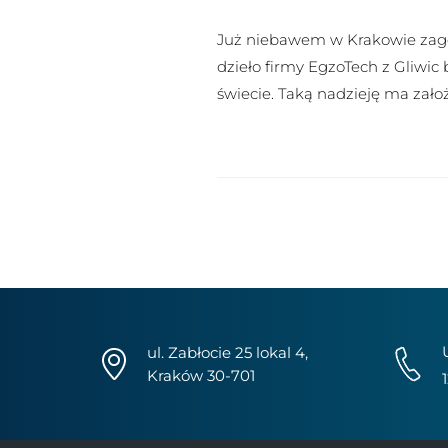
Już niebawem w Krakowie zagoś
dzieło firmy EgzoTech z Gliwic b
świecie. Taką nadzieję ma założ
ul. Zabłocie 25 lokal 4,
Kraków 30-701