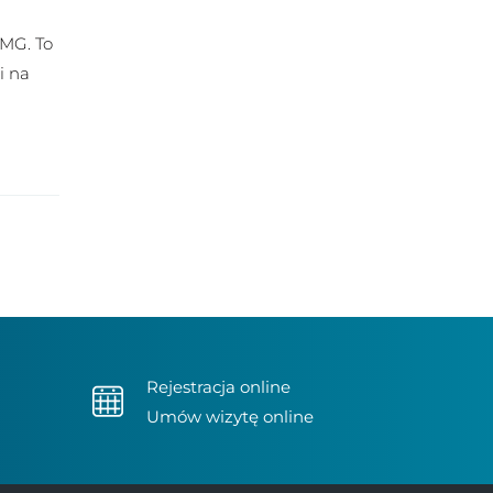
EMG. To
i na
Rejestracja online
Umów wizytę online