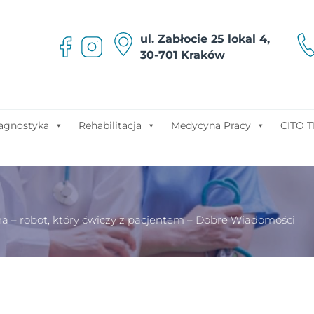
ul. Zabłocie 25 lokal 4,
30-701 Kraków
agnostyka
Rehabilitacja
Medycyna Pracy
CITO T
a – robot, który ćwiczy z pacjentem – Dobre Wiadomości