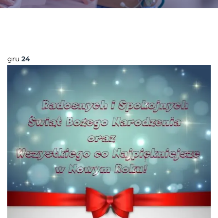
gru
24