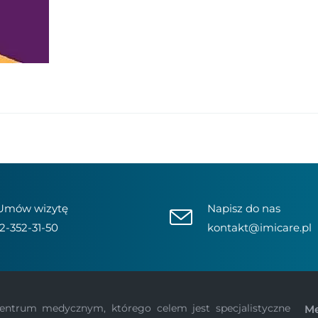
Umów wizytę
Napisz do nas
12-352-31-50
kontakt@imicare.pl
ntrum medycznym, którego celem jest specjalistyczne
M