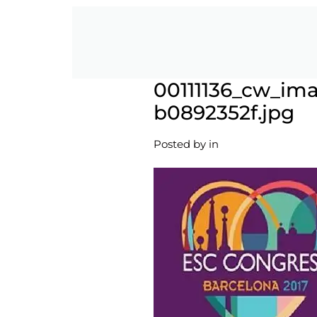
00111136_cw_i
b0892352f.jpg
Posted by
in