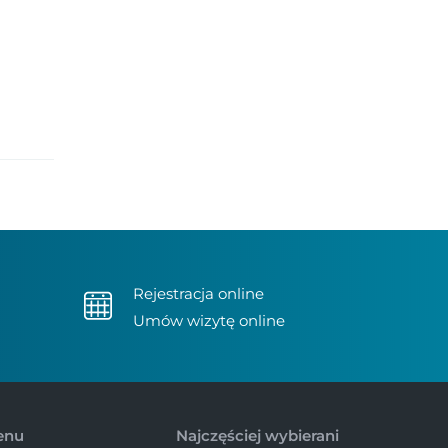
Rejestracja online
Umów wizytę online
enu
Najczęściej wybierani