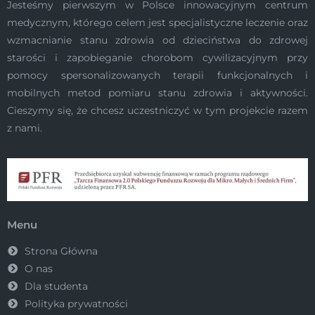
Jesteśmy pierwszym w Polsce innowacyjnym centrum
medycznym, którego celem jest specjalistyczne leczenie oraz
wzmacnianie stanu zdrowia od dzieciństwa do zdrowej
starości i zapobieganie chorobom cywilizacyjnym przy
pomocy spersonalizowanych terapii funkcjonalnych i
mobilnych metod pomiaru stanu zdrowia i aktywności.
Cieszymy się, że chcesz uczestniczyć w tym projekcie razem
z nami.
Menu
Strona Główna
O nas
Dla studenta
Polityka prywatności