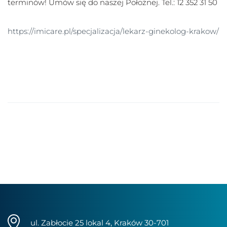
terminów! Umów się do naszej Położnej. Tel.: 12 352 31 50
https://imicare.pl/specjalizacja/lekarz-ginekolog-krakow/
ul. Zabłocie 25 lokal 4, Kraków 30-701