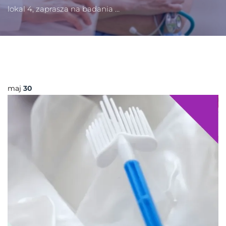
lokal 4, zaprasza na badania …
maj
30